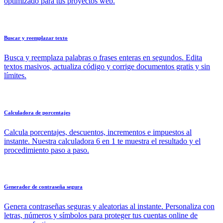
optimizado para tus proyectos web.
Buscar y reemplazar texto
Busca y reemplaza palabras o frases enteras en segundos. Edita
textos masivos, actualiza código y corrige documentos gratis y sin
límites.
Calculadora de porcentajes
Calcula porcentajes, descuentos, incrementos e impuestos al
instante. Nuestra calculadora 6 en 1 te muestra el resultado y el
procedimiento paso a paso.
Generador de contraseña segura
Genera contraseñas seguras y aleatorias al instante. Personaliza con
letras, números y símbolos para proteger tus cuentas online de