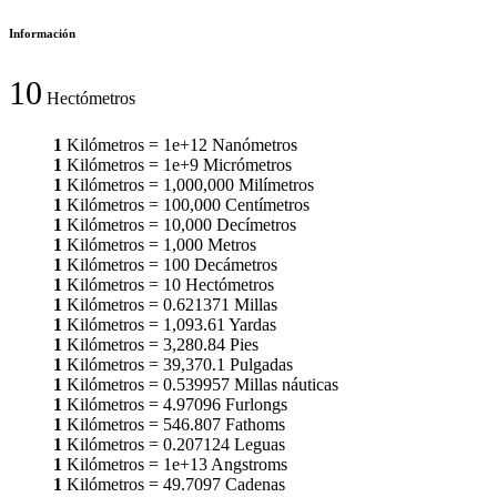
Información
10
Hectómetros
1
Kilómetros
=
1e+12
Nanómetros
1
Kilómetros
=
1e+9
Micrómetros
1
Kilómetros
=
1,000,000
Milímetros
1
Kilómetros
=
100,000
Centímetros
1
Kilómetros
=
10,000
Decímetros
1
Kilómetros
=
1,000
Metros
1
Kilómetros
=
100
Decámetros
1
Kilómetros
=
10
Hectómetros
1
Kilómetros
=
0.621371
Millas
1
Kilómetros
=
1,093.61
Yardas
1
Kilómetros
=
3,280.84
Pies
1
Kilómetros
=
39,370.1
Pulgadas
1
Kilómetros
=
0.539957
Millas náuticas
1
Kilómetros
=
4.97096
Furlongs
1
Kilómetros
=
546.807
Fathoms
1
Kilómetros
=
0.207124
Leguas
1
Kilómetros
=
1e+13
Angstroms
1
Kilómetros
=
49.7097
Cadenas