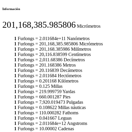
Información
201,168,385.985806
Micrómetros
1
Furlongs
=
2.011684e+11
Nanómetros
1
Furlongs
=
201,168,385.985806
Micrómetros
1
Furlongs
=
201,168.385986
Milímetros
1
Furlongs
=
20,116.838599
Centímetros
1
Furlongs
=
2,011.68386
Decímetros
1
Furlongs
=
201.168386
Metros
1
Furlongs
=
20.116839
Decámetros
1
Furlongs
=
2.011684
Hectómetros
1
Furlongs
=
0.201168
Kilómetros
1
Furlongs
=
0.125
Millas
1
Furlongs
=
219.999759
Yardas
1
Furlongs
=
660.001287
Pies
1
Furlongs
=
7,920.019473
Pulgadas
1
Furlongs
=
0.108622
Millas náuticas
1
Furlongs
=
110.000282
Fathoms
1
Furlongs
=
0.041667
Leguas
1
Furlongs
=
2.011684e+12
Angstroms
1
Furlongs
=
10.00002
Cadenas