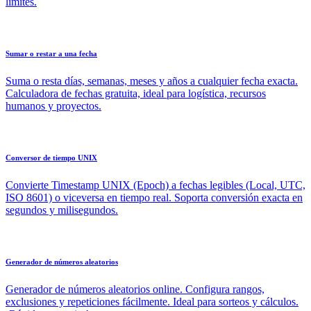
límites.
Sumar o restar a una fecha
Suma o resta días, semanas, meses y años a cualquier fecha exacta.
Calculadora de fechas gratuita, ideal para logística, recursos
humanos y proyectos.
Conversor de tiempo UNIX
Convierte Timestamp UNIX (Epoch) a fechas legibles (Local, UTC,
ISO 8601) o viceversa en tiempo real. Soporta conversión exacta en
segundos y milisegundos.
Generador de números aleatorios
Generador de números aleatorios online. Configura rangos,
exclusiones y repeticiones fácilmente. Ideal para sorteos y cálculos.